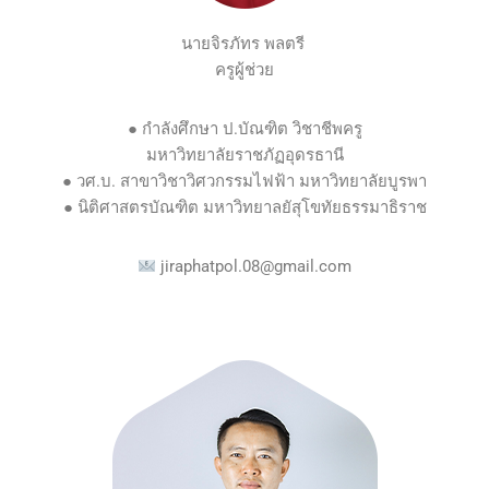
นายจิรภัทร พลตรี
ครูผู้ช่วย
● กำลังศึกษา ป.บัณฑิต วิชาชีพครู
มหาวิทยาลัยราชภัฏอุดรธานี
● วศ.บ. สาขาวิชาวิศวกรรมไฟฟ้า มหาวิทยาลัยบูรพา
● นิติศาสตรบัณฑิต มหาวิทยาลยัสุโขทัยธรรมาธิราช
jiraphatpol.08@gmail.com